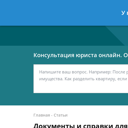
Москва
Санкт-Петербург
У 
7 499 938-80-02
7 812 467-42-
Консультация юриста онлайн. От
Главная
-
Статьи
Документы и справки дл