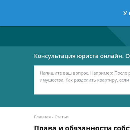
Москва
Санкт-Петербург
У 
7 499 938-80-02
7 812 467-42-
Консультация юриста онлайн. От
Главная
-
Статьи
Права и обязанности соб