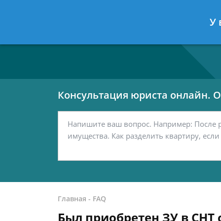
Москва
Санкт-Петербург
У 
7 499 938-80-02
7 812 467-42-
Консультация юриста онлайн. От
Главная
-
FAQ
Был приобретен ЗУ в СНТ