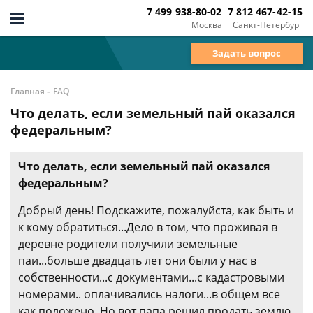
7 499 938-80-02
7 812 467-42-15
Москва
Санкт-Петербург
Задать вопрос
-
Главная
FAQ
Что делать, если земельный пай оказался
федеральным?
Что делать, если земельный пай оказался
федеральным?
Добрый день! Подскажите, пожалуйста, как быть и
к кому обратиться...Дело в том, что проживая в
деревне родители получили земельные
паи...больше двадцать лет они были у нас в
собственности...с документами...с кадастровыми
номерами.. оплачивались налоги...в общем все
как положено. Но вот папа решил продать землю