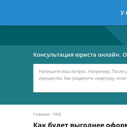
Москва
Санкт-Петербург
У 
7 499 938-80-02
7 812 467-42-
Консультация юриста онлайн. От
Главная
-
FAQ
Как будет выгоднее офо