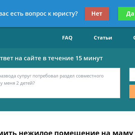
Получите консул
вас есть вопрос к юристу?
Нет
Да
15
бес
FAQ
Статьи
вет на сайте в течение 15 минут
рмить нежилое помещение на маму