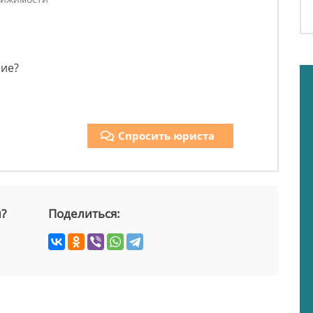
ние?
Спросить юриста
й?
Поделиться: