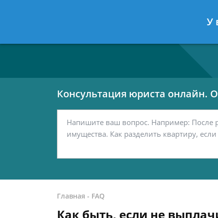
Москва
Санкт-Петербург
У 
7 499 938-80-02
7 812 467-42-
Консультация юриста онлайн. От
Главная
-
FAQ
Как быть, если не выпла