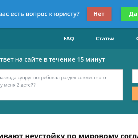
Получите консул
вас есть вопрос к юристу?
Нет
Да
15
бес
FAQ
Статьи
вет на сайте в течение 15 минут
чивают неустойку по мировому со