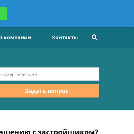
ьтацию
Задать вопрос
платно
О компании
Контакты
Задать вопрос
глашению с застройщиком?