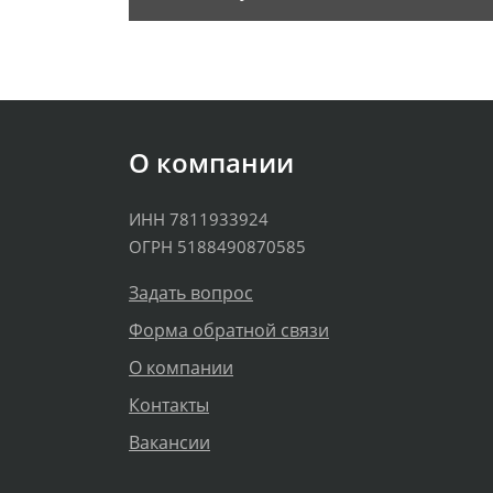
О компании
ИНН 7811933924
ОГРН 5188490870585
Задать вопрос
Форма обратной связи
О компании
Контакты
Вакансии