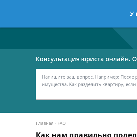
Москва
Санкт-Петербург
У 
7 499 938-80-02
7 812 467-42-
Консультация юриста онлайн. От
Главная
-
FAQ
Как нам правильно поде