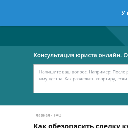
Москва
Санкт-Петербург
У 
7 499 938-80-02
7 812 467-42-
Консультация юриста онлайн. От
Главная
-
FAQ
Как обезопасить сделку 