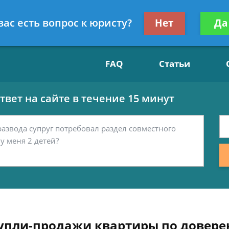
Получите консул
вас есть вопрос к юристу?
Нет
Да
15
бес
FAQ
Статьи
вет на сайте в течение 15 минут
купли-продажи квартиры по довере