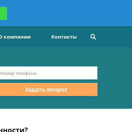
ьтацию
Задать вопрос
платно
О компании
Контакты
Задать вопрос
нности?