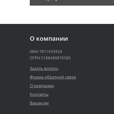
О компании
ИНН 7811933924
ОГРН 5188490870585
Задать вопрос
Форма обратной связи
О компании
Контакты
Вакансии