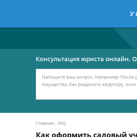
Москва
Санкт-Петербург
У 
7 499 938-80-02
7 812 467-42-
Консультация юриста онлайн. От
Главная
-
FAQ
Как оформить садовый уча