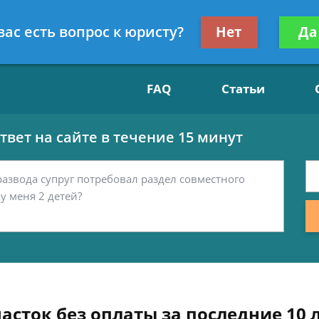
Получите консул
вас есть вопрос к юристу?
Нет
Да
15
бес
FAQ
Статьи
вет на сайте в течение 15 минут
сток без оплаты за последние 10 л