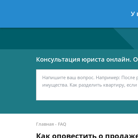
Москва
Санкт-Петербург
У 
7 499 938-80-02
7 812 467-42-
Консультация юриста онлайн. От
Главная
-
FAQ
Как оповестить о продаж