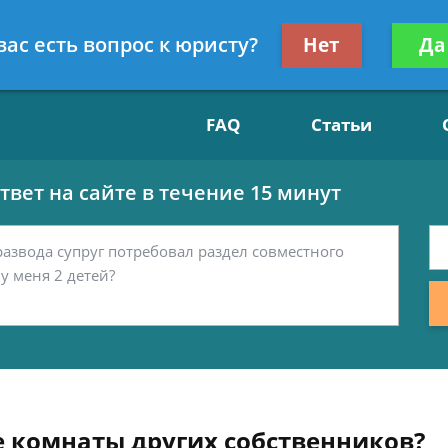
Получите консул
вас есть вопрос к юристу?
Нет
Да
15
бес
FAQ
Статьи
вет на сайте в течение 15 минут
е комнаты других собственников?