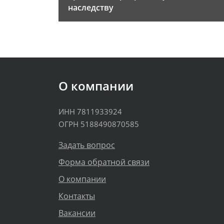
наследству
О компании
ИНН 7811933924
ОГРН 5188490870585
Задать вопрос
Форма обратной связи
О компании
Контакты
Вакансии