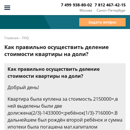
7 499 938-80-02
7 812 467-42-15
Москва
Санкт-Петербург
Задать вопрос
-
Главная
FAQ
Как правильно осуществить деление
стоимости квартиры на доли?
Как правильно осуществить деление
стоимости квартиры на доли?
Добрый день!
Квартира была куплена за стоимость 2150000=,в
ней выделены были две
доли:жена(2/3)-1433000=;ребёнок(1/3)-716000=.В
дальнейшем был рождён второй ребёнок и сумма
ипотеки была погашена мат.капиталом