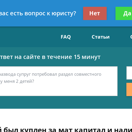
Получите консул
вас есть вопрос к юристу?
Нет
Да
15
бес
FAQ
Статьи
вет на сайте в течение 15 минут
й был куплен за мат капитал и нал