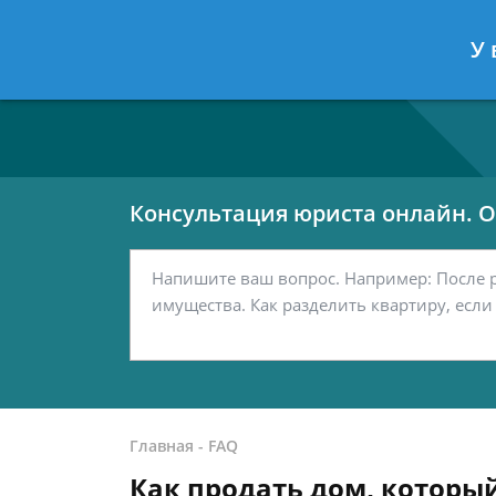
Москва
Санкт-Петербург
У 
7 499 938-80-02
7 812 467-42-
Консультация юриста онлайн. От
Главная
-
FAQ
Как продать дом, которы