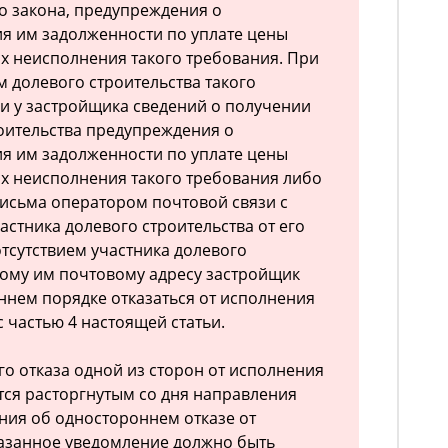
о закона, предупреждения о
я им задолженности по уплате цены
ях неисполнения такого требования. При
 долевого строительства такого
и у застройщика сведений о получении
оительства предупреждения о
я им задолженности по уплате цены
ях неисполнения такого требования либо
письма оператором почтовой связи с
астника долевого строительства от его
отсутствием участника долевого
ному им почтовому адресу застройщик
ннем порядке отказаться от исполнения
с частью 4 настоящей статьи.
го отказа одной из сторон от исполнения
тся расторгнутым со дня направления
ния об одностороннем отказе от
казанное уведомление должно быть