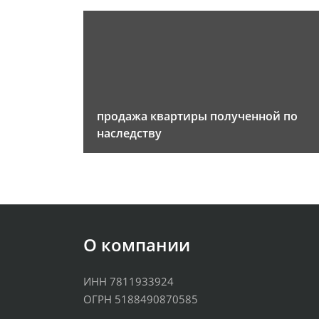
продажа квартиры полученной по
наследству
О компании
ИНН 7811933924
ОГРН 5188490870585