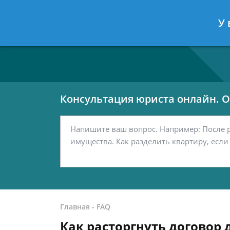
Москва
Санкт-Петербург
У 
7 499 938-80-02
7 812 467-42-
Консультация юриста онлайн. От
Главная
-
FAQ
Как расторгнуть договор 