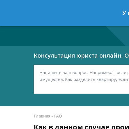
Москва
Санкт-Петербург
У 
7 499 938-80-02
7 812 467-42-
Консультация юриста онлайн. От
Главная
-
FAQ
Как в данном случае про