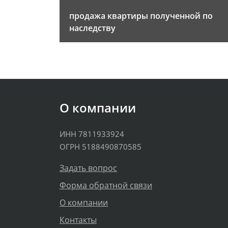
продажа квартиры полученной по
наследству
О компании
ИНН 7811933924
ОГРН 5188490870585
Задать вопрос
Форма обратной связи
О компании
Контакты