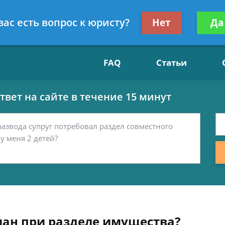
Получите консул
вас есть вопрос к юристу?
Нет
Да
15
бес
FAQ
Статьи
вет на сайте в течение 15 минут
ман при разделе имущества?