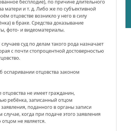
ованное бесплодие), по причине длительного
ва матери и т. д. Либо же по субъективной
оём отцовстве возникло у него в силу
нка) в браке. Средства доказывание
ты, фото- и видеоматериалы.
лучаев суд по делам такого рода назначает
торая с почти стопроцентной достоверностью
тцовство.
об оспаривании отцовства законом
 отцовства не имеет гражданин,
рью ребёнка, записанный отцом
 заявления, поданного в органы записи
м случае, когда при подаче этого заявления
о отцом не является.