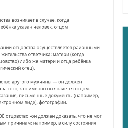
тва возникает в случае, когда
ребёнка указан человек, отцом
вании отцовства осуществляется районными
 жительства ответчика: матери (когда
цовство) либо же матери и отца ребёнка
гический отец).
вство другого мужчины — он должен
тва того, что именно он является отцом.
казания, письменные документы (например,
лектронном виде), фотографии.
Ё отцовство -он должен доказать, что не мог
ым причинам: например, в силу состояния