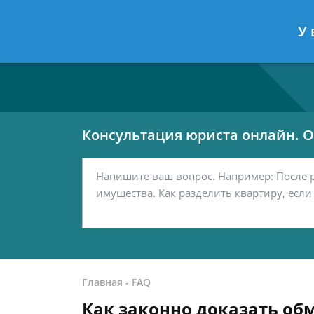
Москва
Санкт-Петербург
У 
7 499 938-80-02
7 812 467-42-
Консультация юриста онлайн. От
Главная
-
FAQ
Как законно доказать об