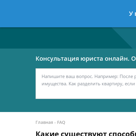
Москва
Санкт-Петербург
У 
7 499 938-80-02
7 812 467-42-
Консультация юриста онлайн. От
Главная
-
FAQ
Какие существуют способ