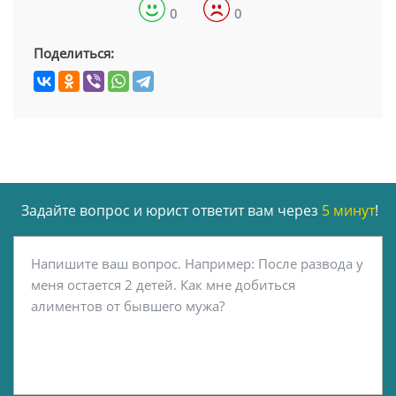
0
0
Поделиться:
Задайте вопрос и юрист ответит вам через
5 минут
!