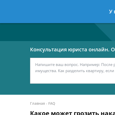
Москва
Санкт-Петербург
У 
7 499 938-80-02
7 812 467-42-
Консультация юриста онлайн. От
Главная
-
FAQ
Какое может грозить нак