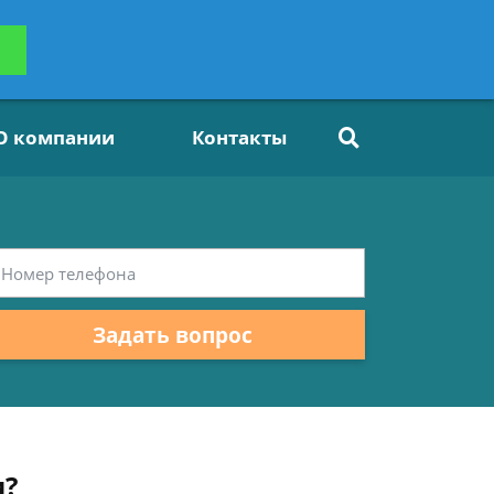
ьтацию
Задать вопрос
платно
О компании
Контакты
Задать вопрос
и?