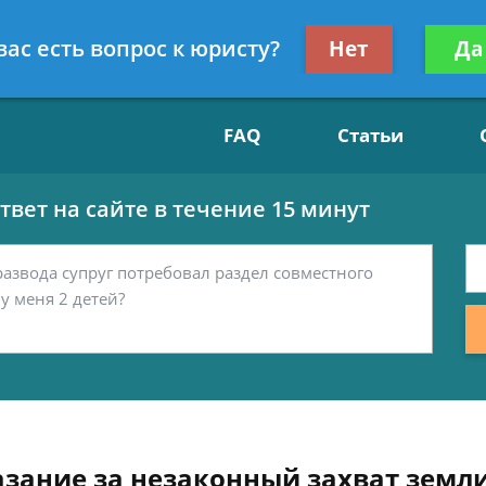
Получите консул
вас есть вопрос к юристу?
Нет
Да
15
бес
FAQ
Статьи
вет на сайте в течение 15 минут
азание за незаконный захват земл