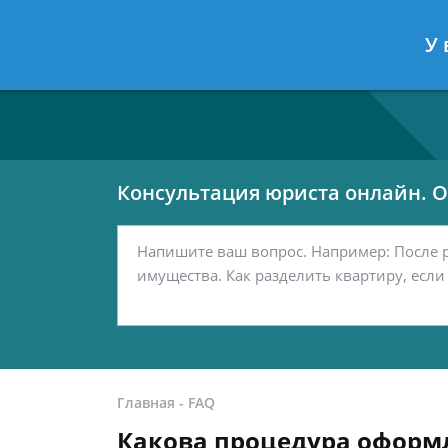
Москва
Санкт-Петербург
У 
7 499 938-80-02
7 812 467-42-
Консультация юриста онлайн. От
Главная
-
FAQ
Какова процедура оформл