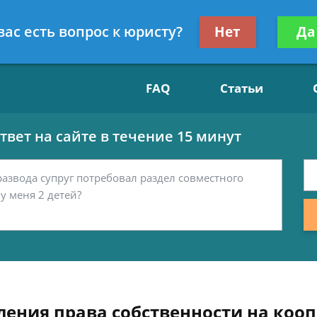
Получите консул
вас есть вопрос к юристу?
Нет
Да
15
бес
FAQ
Статьи
вет на сайте в течение 15 минут
ения права собственности на коо