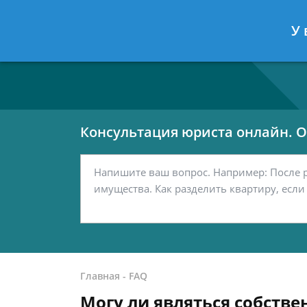
Москва
Санкт-Петербург
У 
7 499 938-80-02
7 812 467-42-
Консультация юриста онлайн. От
Главная
-
FAQ
Могу ли являться собстве