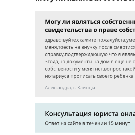
Могу ли являться собственн
свидетельства о праве собс
здравствуйте.скажите пожалуйста.ум
меня,тоесть на внучку.после смертис
справку,подтверждающую что я явля
3года,но документы на дом я еще не 
собствености у меня нет.вопрос тако
нотариуса прописать своего ребенка 
Александра, г. Клинцы
Консультация юриста онл
Ответ на сайте в течении 15 минут