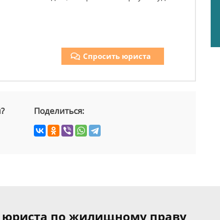
Спросить юриста
й?
Поделиться:
я юриста по жилищному праву