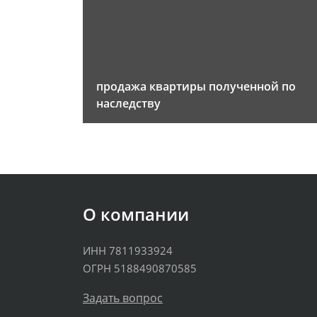
продажа квартиры полученной по
наследству
О компании
ИНН 7811933924
ОГРН 5188490870585
Задать вопрос