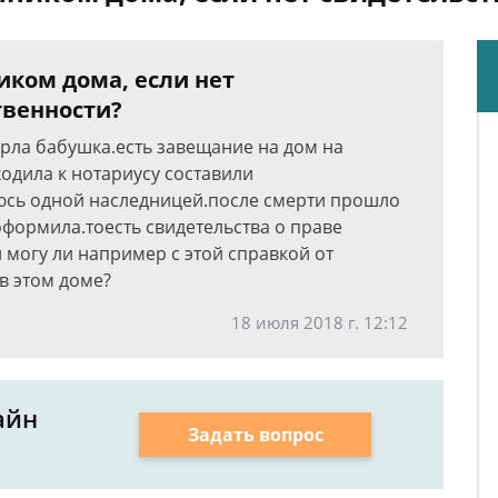
иком дома, если нет
твенности?
ерла бабушка.есть завещание на дом на
ходила к нотариусу составили
юсь одной наследницей.после смерти прошло
оформила.тоесть свидетельства о праве
й могу ли например с этой справкой от
в этом доме?
18 июля 2018 г. 12:12
айн
Задать вопрос