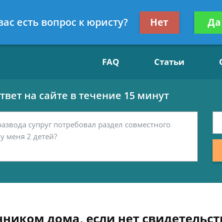
Получите консул
вас есть вопрос к юристу?
Нет
Да
15
бес
FAQ
Статьи
вет на сайте в течение 15 минут
нником дома, если нет свидетельст