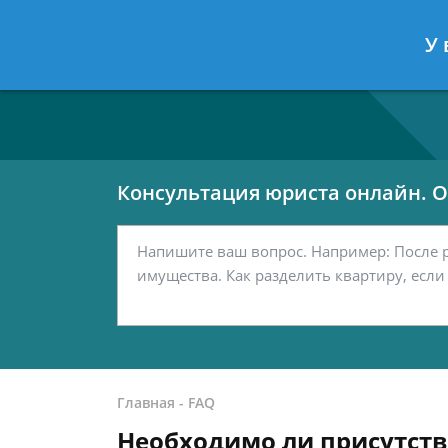
Москва
Санкт-Петербург
У 
7 499 938-80-02
7 812 467-42-
Консультация юриста онлайн. От
Главная
-
FAQ
Необходимо ли присутств