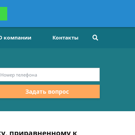
ьтацию
Задать вопрос
платно
О компании
Контакты
Задать вопрос
ку, приравненному к