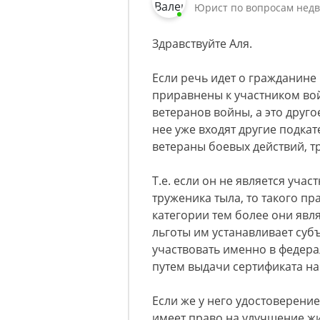
Юрист по вопросам нед
Здравствуйте Аля.
Если речь идет о гражданине
приравнены к участником вой
ветеранов войны, а это друго
нее уже входят другие подка
ветераны боевых действий, т
Т.е. если он не является уча
труженика тыла, то такого пр
категории тем более они явл
льготы им устанавливает суб
участвовать именно в федер
путем выдачи сертификата на
Если же у него удостоверение
имеет право на улучшение ж