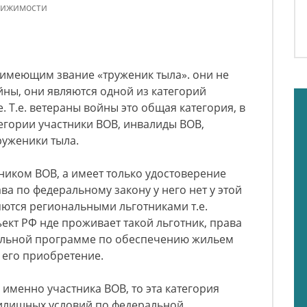
вижимости
 имеющим звание «труженик тыла». они не
ны, они являются одной из категорий
е. Т.е. ветераны войны это общая категория, в
тегории участники ВОВ, инвалиды ВОВ,
руженики тыла.
стником ВОВ, а имеет только удостоверение
ава по федеральному закону у него нет у этой
яются региональными льготниками т.е.
ъект РФ нде проживает такой льготник, права
альной программе по обеспечению жильем
 его приобретение.
 именно участника ВОВ, то эта категория
илищных условий по федеральной