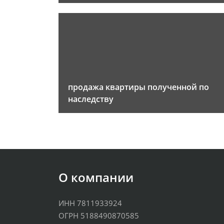
продажа квартиры полученной по
наследству
О компании
ИНН 7811933924
ОГРН 5188490870585