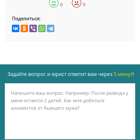
0
0
Поделиться:
Задайте вопрос и юрист ответит вам через
5 минут
!