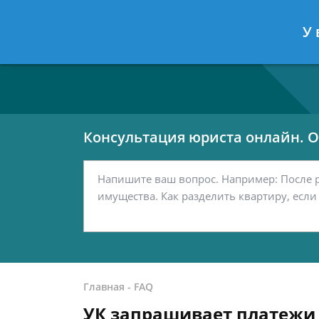
Москва
Санкт-Петербург
У 
7 499 938-80-02
7 812 467-42-
Консультация юриста онлайн. От
Главная
-
FAQ
УК запрашивает платежи 