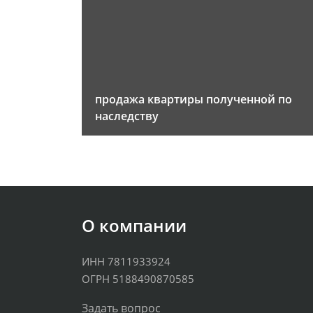
продажа квартиры полученной по
наследству
О компании
ИНН 7811933924
ОГРН 5188490870585
Задать вопрос