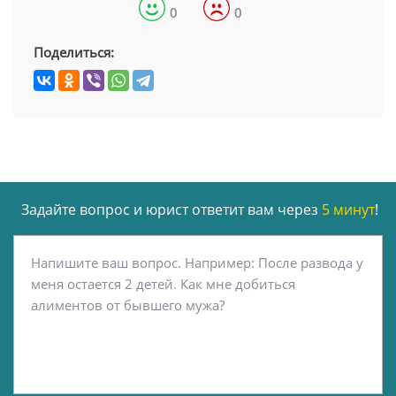
0
0
Поделиться:
Задайте вопрос и юрист ответит вам через
5 минут
!