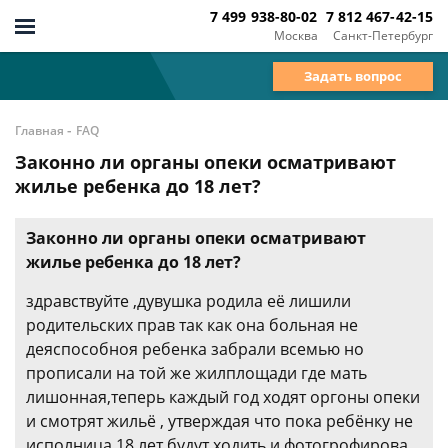
7 499 938-80-02
7 812 467-42-15
Москва
Санкт-Петербург
Задать вопрос
-
Главная
FAQ
Законно ли органы опеки осматривают
жилье ребенка до 18 лет?
Законно ли органы опеки осматривают
жилье ребенка до 18 лет?
здравствуйте ,дувушка родила её лишили
родительских прав так как она больная не
деяспособноя ребенка забрали всемью но
прописали на той же жилплощади где мать
лишонная,теперь каждый год ходят оргоны опеки
и смотрят жильё , утверждая что пока ребёнку не
исполница 18 лет будут ходить и фотогрофирова